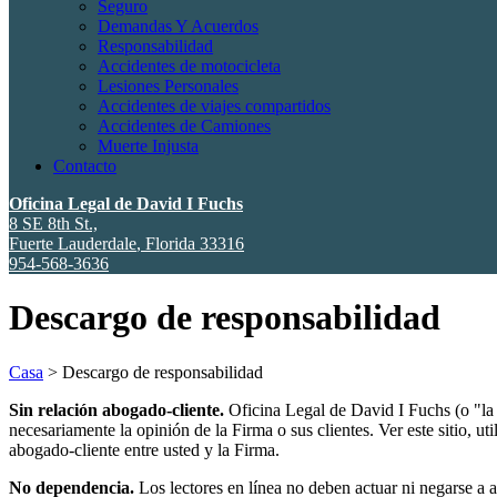
Seguro
Demandas Y Acuerdos
Responsabilidad
Accidentes de motocicleta
Lesiones Personales
Accidentes de viajes compartidos
Accidentes de Camiones
Muerte Injusta
Contacto
Oficina Legal de David I Fuchs
8 SE 8th St.,
Fuerte Lauderdale
,
Florida
33316
954-568-3636
Descargo de responsabilidad
Casa
>
Descargo de responsabilidad
Sin relación abogado-cliente.
Oficina Legal de David I Fuchs
(o "la
necesariamente la opinión de la Firma o sus clientes. Ver este sitio, u
abogado-cliente entre usted y la Firma.
No dependencia.
Los lectores en línea no deben actuar ni negarse a 