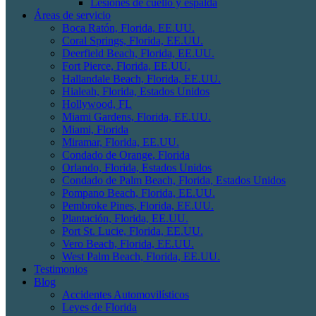
Lesiones de cuello y espalda
Áreas de servicio
Boca Ratón, Florida, EE.UU.
Coral Springs, Florida, EE.UU.
Deerfield Beach, Florida, EE.UU.
Fort Pierce, Florida, EE.UU.
Hallandale Beach, Florida, EE.UU.
Hialeah, Florida, Estados Unidos
Hollywood, FL
Miami Gardens, Florida, EE.UU.
Miami, Florida
Miramar, Florida, EE.UU.
Condado de Orange, Florida
Orlando, Florida, Estados Unidos
Condado de Palm Beach, Florida, Estados Unidos
Pompano Beach, Florida, EE.UU.
Pembroke Pines, Florida, EE.UU.
Plantación, Florida, EE.UU.
Port St. Lucie, Florida, EE.UU.
Vero Beach, Florida, EE.UU.
West Palm Beach, Florida, EE.UU.
Testimonios
Blog
Accidentes Automovilísticos
Leyes de Florida