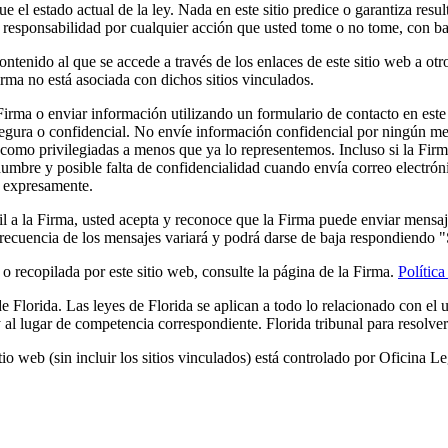
e el estado actual de la ley. Nada en este sitio predice o garantiza resu
 responsabilidad por cualquier acción que usted tome o no tome, con bas
tenido al que se accede a través de los enlaces de este sitio web a otro
irma no está asociada con dichos sitios vinculados.
irma o enviar información utilizando un formulario de contacto en este s
segura o confidencial. No envíe información confidencial por ningún me
 como privilegiadas a menos que ya lo representemos. Incluso si la Firm
idumbre y posible falta de confidencialidad cuando envía correo electróni
e expresamente.
 a la Firma, usted acepta y reconoce que la Firma puede enviar mensaj
 frecuencia de los mensajes variará y podrá darse de baja respondiendo
 recopilada por este sitio web, consulte la página de la Firma.
Política
de
Florida
. Las leyes de
Florida
se aplican a todo lo relacionado con el u
 y al lugar de competencia correspondiente.
Florida
tribunal para resolver
tio web (sin incluir los sitios vinculados) está controlado por
Oficina Le