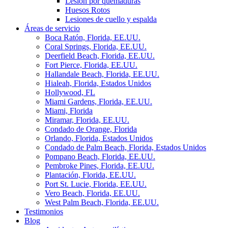
Lesión por quemaduras
Huesos Rotos
Lesiones de cuello y espalda
Áreas de servicio
Boca Ratón, Florida, EE.UU.
Coral Springs, Florida, EE.UU.
Deerfield Beach, Florida, EE.UU.
Fort Pierce, Florida, EE.UU.
Hallandale Beach, Florida, EE.UU.
Hialeah, Florida, Estados Unidos
Hollywood, FL
Miami Gardens, Florida, EE.UU.
Miami, Florida
Miramar, Florida, EE.UU.
Condado de Orange, Florida
Orlando, Florida, Estados Unidos
Condado de Palm Beach, Florida, Estados Unidos
Pompano Beach, Florida, EE.UU.
Pembroke Pines, Florida, EE.UU.
Plantación, Florida, EE.UU.
Port St. Lucie, Florida, EE.UU.
Vero Beach, Florida, EE.UU.
West Palm Beach, Florida, EE.UU.
Testimonios
Blog