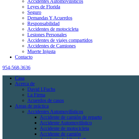
Accidentes Automovilísticos
Leyes de Florida
Seguro
Demandas Y Acuerdos
Responsabilidad
Accidentes de motocicleta
Lesiones Personales
Accidentes de viajes compartidos
Accidentes de Camiones
Muerte Injusta
Contacto
954-568-3636
Casa
Acerca de
David I.Fuchs
La Firma
Acuerdos de casos
Areas de práctica
Accidentes Automovilísticos
Accidente de camión de reparto
Accidente Automovilístico
Accidente de motocicleta
Accidente de camión