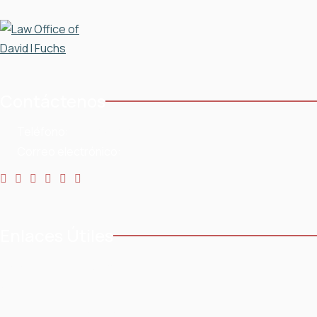
Contáctenos
Teléfono:
954-568-3636
Correo electrónico:
Enlaces Útiles
Casa
Testimonios
Acerca de
Blog
Areas de práctica
Contacto