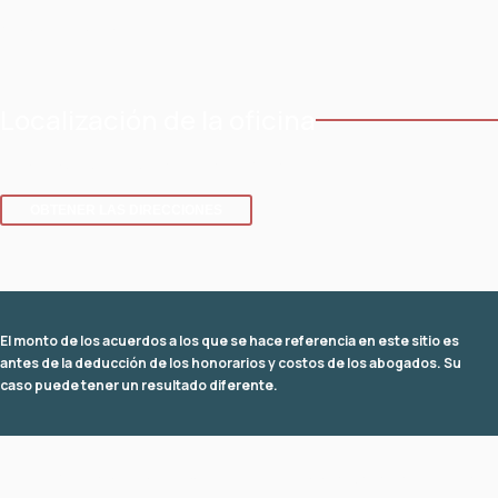
Áreas de servicio
Localización de la oficina
8 SE 8th St.,
Fuerte Lauderdale
,
Florida
33316
OBTENER LAS DIRECCIONES
El monto de los acuerdos a los que se hace referencia en este sitio es
antes de la deducción de los honorarios y costos de los abogados. Su
caso puede tener un resultado diferente.
© 2026 Oficina Legal de David I Fuchs
. Reservados todos los derechos.