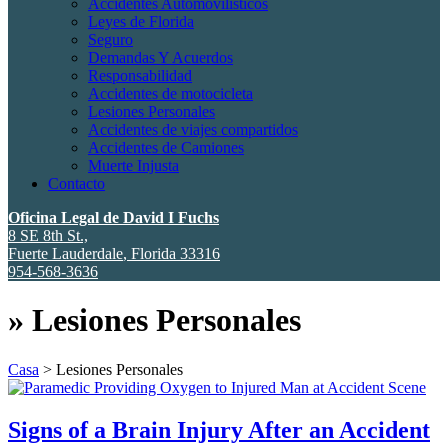
Accidentes Automovilísticos
Leyes de Florida
Seguro
Demandas Y Acuerdos
Responsabilidad
Accidentes de motocicleta
Lesiones Personales
Accidentes de viajes compartidos
Accidentes de Camiones
Muerte Injusta
Contacto
Oficina Legal de David I Fuchs
8 SE 8th St.,
Fuerte Lauderdale
,
Florida
33316
954-568-3636
»
Lesiones Personales
Casa
>
Lesiones Personales
Signs of a Brain Injury After an Accident