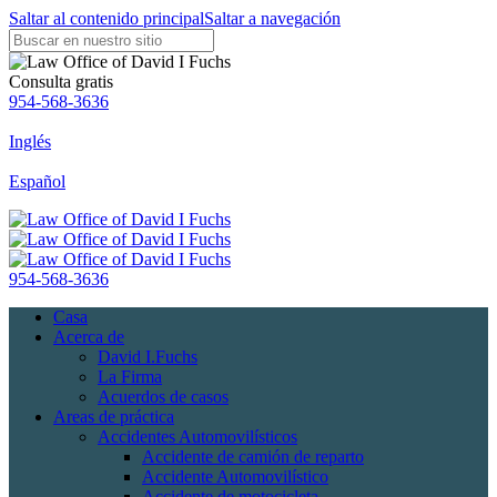
Saltar al contenido principal
Saltar a navegación
Consulta gratis
954-568-3636
Inglés
Español
954-568-3636
Casa
Acerca de
David I.Fuchs
La Firma
Acuerdos de casos
Areas de práctica
Accidentes Automovilísticos
Accidente de camión de reparto
Accidente Automovilístico
Accidente de motocicleta