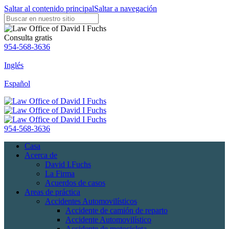
Saltar al contenido principal
Saltar a navegación
Consulta gratis
954-568-3636
Inglés
Español
954-568-3636
Casa
Acerca de
David I.Fuchs
La Firma
Acuerdos de casos
Areas de práctica
Accidentes Automovilísticos
Accidente de camión de reparto
Accidente Automovilístico
Accidente de motocicleta