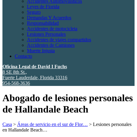
Accidentes Automovilísticos
Leyes de Florida
Seguro
Demandas Y Acuerdos
Responsabilidad
Accidentes de motocicleta
Lesiones Personales
Accidentes de viajes compartidos
Accidentes de Camiones
Muerte Injusta
Contacto
Oficina Legal de David I Fuchs
8 SE 8th St.,
Fuerte Lauderdale
,
Florida
33316
954-568-3636
Abogado de lesiones personales
de Hallandale Beach
Casa
>
Áreas de servicio en el sur de Flor…
>
Lesiones personales
en Hallandale Beach…