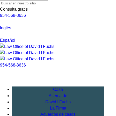
Consulta gratis
954-568-3636
Inglés
Español
954-568-3636
Casa
Acerca de
David I.Fuchs
La Firma
Acuerdos de casos