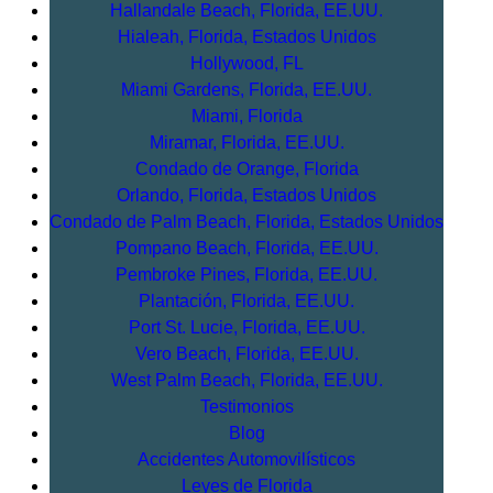
Hallandale Beach, Florida, EE.UU.
Hialeah, Florida, Estados Unidos
Hollywood, FL
Miami Gardens, Florida, EE.UU.
Miami, Florida
Miramar, Florida, EE.UU.
Condado de Orange, Florida
Orlando, Florida, Estados Unidos
Condado de Palm Beach, Florida, Estados Unidos
Pompano Beach, Florida, EE.UU.
Pembroke Pines, Florida, EE.UU.
Plantación, Florida, EE.UU.
Port St. Lucie, Florida, EE.UU.
Vero Beach, Florida, EE.UU.
West Palm Beach, Florida, EE.UU.
Testimonios
Blog
Accidentes Automovilísticos
Leyes de Florida