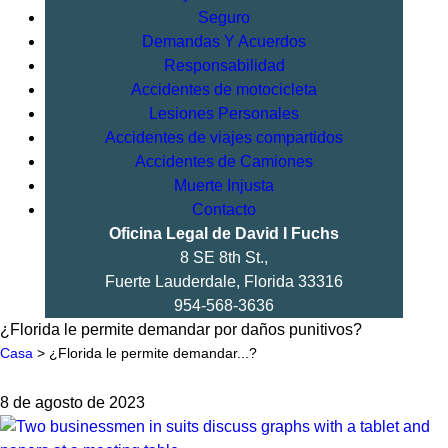
Seguro
Demandas Y Acuerdos
Responsabilidad
Accidentes de motocicleta
Lesiones Personales
Accidentes de viajes compartidos
Accidentes de Camiones
Muerte Injusta
Contacto
Oficina Legal de David I Fuchs
8 SE 8th St.,
Fuerte Lauderdale
,
Florida
33316
954-568-3636
¿Florida le permite demandar por daños punitivos?
Casa
>
¿Florida le permite demandar...?
8 de agosto de 2023