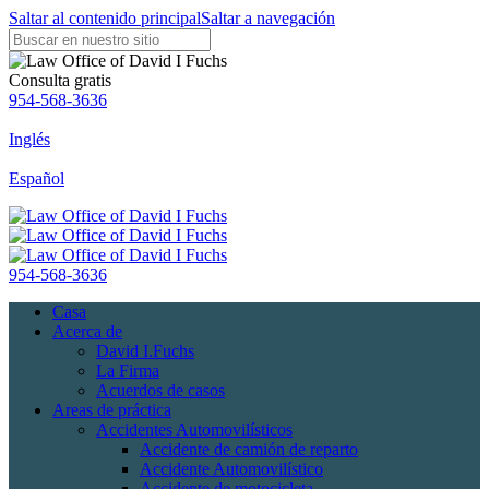
Saltar al contenido principal
Saltar a navegación
Consulta gratis
954-568-3636
Inglés
Español
954-568-3636
Casa
Acerca de
David I.Fuchs
La Firma
Acuerdos de casos
Areas de práctica
Accidentes Automovilísticos
Accidente de camión de reparto
Accidente Automovilístico
Accidente de motocicleta