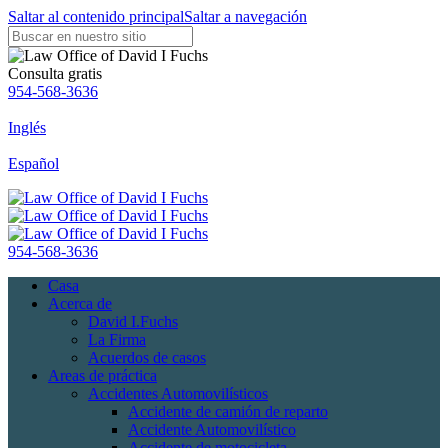
Saltar al contenido principal
Saltar a navegación
Consulta gratis
954-568-3636
Inglés
Español
954-568-3636
Casa
Acerca de
David I.Fuchs
La Firma
Acuerdos de casos
Areas de práctica
Accidentes Automovilísticos
Accidente de camión de reparto
Accidente Automovilístico
Accidente de motocicleta