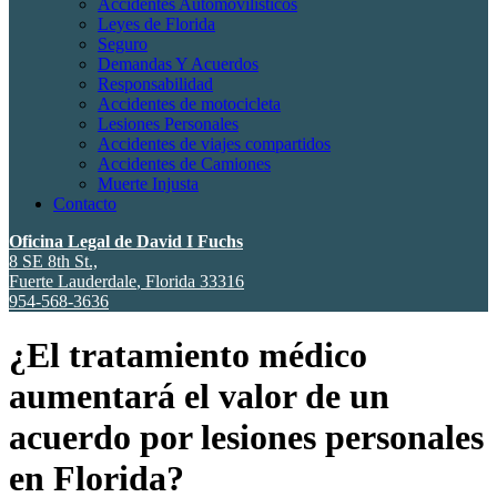
Accidentes Automovilísticos
Leyes de Florida
Seguro
Demandas Y Acuerdos
Responsabilidad
Accidentes de motocicleta
Lesiones Personales
Accidentes de viajes compartidos
Accidentes de Camiones
Muerte Injusta
Contacto
Oficina Legal de David I Fuchs
8 SE 8th St.,
Fuerte Lauderdale
,
Florida
33316
954-568-3636
¿El tratamiento médico
aumentará el valor de un
acuerdo por lesiones personales
en Florida?