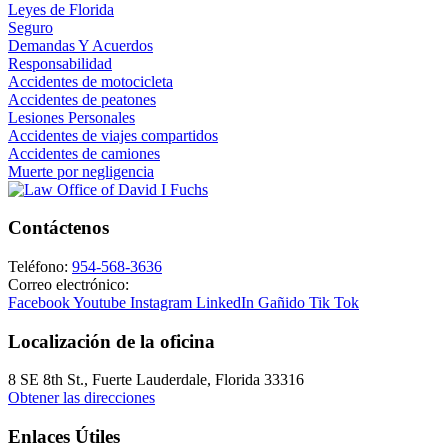
Leyes de Florida
Seguro
Demandas Y Acuerdos
Responsabilidad
Accidentes de motocicleta
Accidentes de peatones
Lesiones Personales
Accidentes de viajes compartidos
Accidentes de camiones
Muerte por negligencia
Contáctenos
Teléfono:
954-568-3636
Correo electrónico:
Facebook
Youtube
Instagram
LinkedIn
Gañido
Tik Tok
Localización de la oficina
8 SE 8th St.,
Fuerte Lauderdale
,
Florida
33316
Obtener las direcciones
Enlaces Útiles