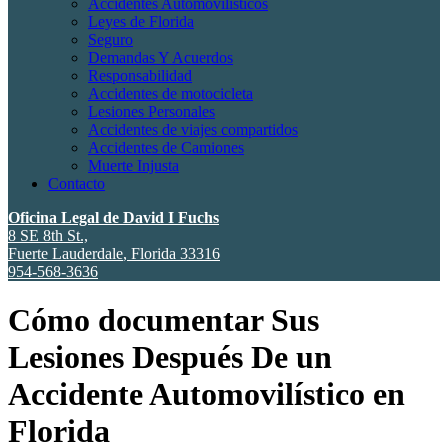
Accidentes Automovilísticos
Leyes de Florida
Seguro
Demandas Y Acuerdos
Responsabilidad
Accidentes de motocicleta
Lesiones Personales
Accidentes de viajes compartidos
Accidentes de Camiones
Muerte Injusta
Contacto
Oficina Legal de David I Fuchs
8 SE 8th St.,
Fuerte Lauderdale
,
Florida
33316
954-568-3636
Cómo documentar Sus
Lesiones Después De un
Accidente Automovilístico en
Florida