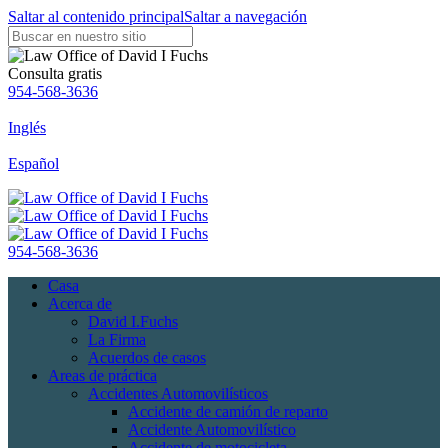
Saltar al contenido principal
Saltar a navegación
Consulta gratis
954-568-3636
Inglés
Español
954-568-3636
Casa
Acerca de
David I.Fuchs
La Firma
Acuerdos de casos
Areas de práctica
Accidentes Automovilísticos
Accidente de camión de reparto
Accidente Automovilístico
Accidente de motocicleta