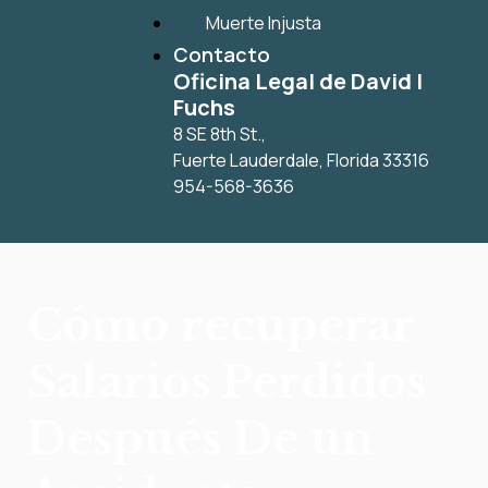
Muerte Injusta
Contacto
Oficina Legal de David I
Fuchs
8 SE 8th St.,
Fuerte Lauderdale
,
Florida
33316
954-568-3636
Cómo recuperar
Salarios Perdidos
Después De un