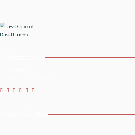
Contáctenos
Teléfono:
954-568-3636
Correo electrónico:
Enlaces Útiles
Casa
Testimonios