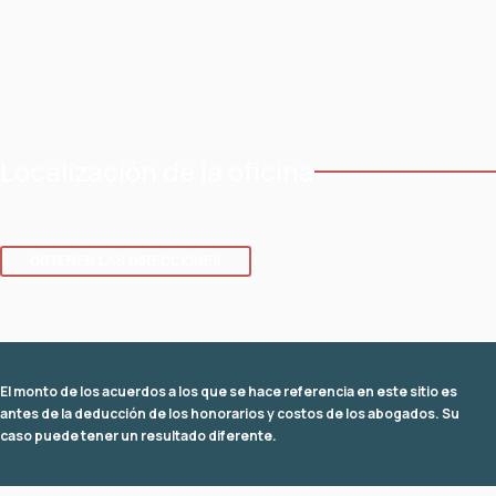
Acerca de
Blog
Areas de práctica
Contacto
Áreas de servicio
Localización de la oficina
8 SE 8th St.,
Fuerte Lauderdale
,
Florida
33316
OBTENER LAS DIRECCIONES
El monto de los acuerdos a los que se hace referencia en este sitio es
antes de la deducción de los honorarios y costos de los abogados. Su
caso puede tener un resultado diferente.