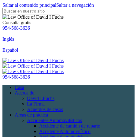
Saltar al contenido principal
Saltar a navegación
Consulta gratis
954-568-3636
Inglés
Español
954-568-3636
Casa
Acerca de
David I.Fuchs
La Firma
Acuerdos de casos
Areas de práctica
Accidentes Automovilísticos
Accidente de camión de reparto
Accidente Automovilístico
Accidente de motocicleta