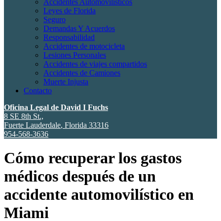
Accidentes Automovilísticos
Leyes de Florida
Seguro
Demandas Y Acuerdos
Responsabilidad
Accidentes de motocicleta
Lesiones Personales
Accidentes de viajes compartidos
Accidentes de Camiones
Muerte Injusta
Contacto
Oficina Legal de David I Fuchs
8 SE 8th St.,
Fuerte Lauderdale
,
Florida
33316
954-568-3636
Cómo recuperar los gastos
médicos después de un
accidente automovilístico en
Miami