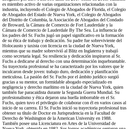
es miembro activo de varias organizaciones relacionadas con la
industria, incluyendo el Colegio de Abogados de Florida, el Colegio
de Abogados del Estado de Nueva York, el Colegio de Abogados
del Distrito de Columbia, la Asociación de Abogados del Condado
de Broward, la Cámara de Comercio de Fort Lauderdale y la
Cámara de Comercio de Lauderdale By The Sea. La influencia de
los padres del Sr. Fuchs jugó un papel significativo en la formación
de su ética de trabajo y dedicación. Su padre fue sobreviviente del
Holocausto y taxista con licencia en la ciudad de Nueva York,
mientras que su madre sobrevivió al Blitz en Inglaterra y trabajó
como secretaria legal. Su resiliencia y dedicación inspiraron al Sr.
Fuchs a dedicarse al derecho con una determinación inquebrantable.
Su trayectoria profesional se ha caracterizado por los valores que le
inculcaron desde joven: trabajo duro, dedicación y planificación
meticulosa. La pasión del Sr. Fuchs por el ámbito jurídico surgió
gracias a su mentor, un formidable abogado especializado en
negligencia y derecho marítimo en la ciudad de Nueva York, quien
también fue paracaidista durante la Segunda Guerra Mundial. Su
profesionalismo y ética dejaron una huella imborrable en el Sr.
Fuchs, quien tuvo el privilegio de colaborar con él en varios casos al
inicio de su carrera. El Sr. Fuchs inició su trayectoria profesional tras
obtener su título de Doctor en Jurisprudencia en la Facultad de
Derecho de Washington de la American University en 1988.
También posee una Licenciatura en Artes de la Universidad de
Nueva York, obtenida en 1982. Sus logros académicos sentaron una