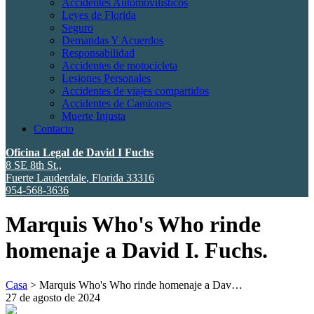
Accidentes Automovilísticos
Leyes de Florida
Seguro
Demandas Y Acuerdos
Responsabilidad
Accidentes de motocicleta
Lesiones Personales
Accidentes de viajes compartidos
Accidentes de Camiones
Muerte Injusta
Contacto
Oficina Legal de David I Fuchs
8 SE 8th St.,
Fuerte Lauderdale
,
Florida
33316
954-568-3636
Marquis Who's Who rinde
homenaje a David I. Fuchs.
Casa
>
Marquis Who's Who rinde homenaje a Dav…
27 de agosto de 2024