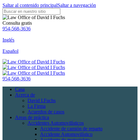
Saltar al contenido principal
Saltar a navegación
Consulta gratis
954-568-3636
Inglés
Español
954-568-3636
Casa
Acerca de
David I.Fuchs
La Firma
Acuerdos de casos
Areas de práctica
Accidentes Automovilísticos
Accidente de camión de reparto
Accidente Automovilístico
Accidente de motocicleta