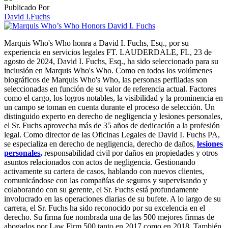
Publicado Por
David I.Fuchs
Marquis Who's Who honra a David I. Fuchs, Esq., por su
experiencia en servicios legales FT. LAUDERDALE, FL, 23 de
agosto de 2024, David I. Fuchs, Esq., ha sido seleccionado para su
inclusión en Marquis Who's Who. Como en todos los volúmenes
biográficos de Marquis Who's Who, las personas perfiladas son
seleccionadas en función de su valor de referencia actual. Factores
como el cargo, los logros notables, la visibilidad y la prominencia en
un campo se toman en cuenta durante el proceso de selección. Un
distinguido experto en derecho de negligencia y lesiones personales,
el Sr. Fuchs aprovecha más de 35 años de dedicación a la profesión
legal. Como director de las Oficinas Legales de David I. Fuchs PA,
se especializa en derecho de negligencia, derecho de daños,
lesiones
personales
,
responsabilidad civil por daños en propiedades y otros
asuntos relacionados con actos de negligencia. Gestionando
activamente su cartera de casos, hablando con nuevos clientes,
comunicándose con las compañías de seguros y supervisando y
colaborando con su gerente, el Sr. Fuchs está profundamente
involucrado en las operaciones diarias de su bufete. A lo largo de su
carrera, el Sr. Fuchs ha sido reconocido por su excelencia en el
derecho. Su firma fue nombrada una de las 500 mejores firmas de
abogados por Law Firm 500 tanto en 2017 como en 2018. También