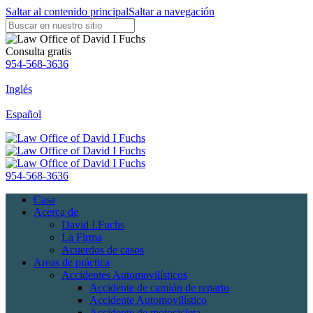
Saltar al contenido principal
Saltar a navegación
Consulta gratis
954-568-3636
Inglés
Español
954-568-3636
Casa
Acerca de
David I.Fuchs
La Firma
Acuerdos de casos
Areas de práctica
Accidentes Automovilísticos
Accidente de camión de reparto
Accidente Automovilístico
Accidente de motocicleta