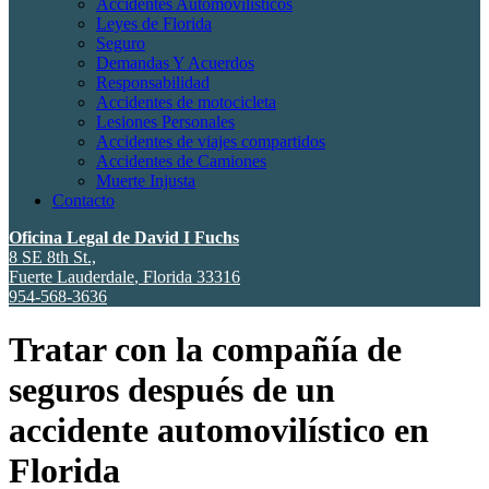
Accidentes Automovilísticos
Leyes de Florida
Seguro
Demandas Y Acuerdos
Responsabilidad
Accidentes de motocicleta
Lesiones Personales
Accidentes de viajes compartidos
Accidentes de Camiones
Muerte Injusta
Contacto
Oficina Legal de David I Fuchs
8 SE 8th St.,
Fuerte Lauderdale
,
Florida
33316
954-568-3636
Tratar con la compañía de
seguros después de un
accidente automovilístico en
Florida