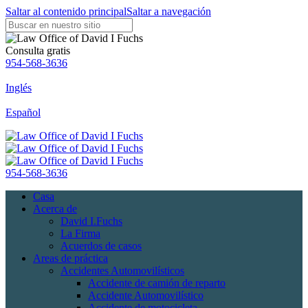
Saltar al contenido principal
Saltar a navegación
Consulta gratis
954-568-3636
Inglés
Español
954-568-3636
Casa
Acerca de
David I.Fuchs
La Firma
Acuerdos de casos
Areas de práctica
Accidentes Automovilísticos
Accidente de camión de reparto
Accidente Automovilístico
Accidente de motocicleta