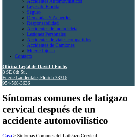
Accidentes Automovilísticos
Leyes de Florida
Seguro
Demandas Y Acuerdos
Responsabilidad
Accidentes de motocicleta
Lesiones Personales
Accidentes de viajes compartidos
Accidentes de Camiones
Muerte Injusta
Contacto
Oficina Legal de David I Fuchs
8 SE 8th St.,
Fuerte Lauderdale
,
Florida
33316
954-568-3636
Síntomas comunes de latigazo
cervical después de un
accidente automovilístico
Casa
>
Síntomas Comunes del Latigazo Cervical...