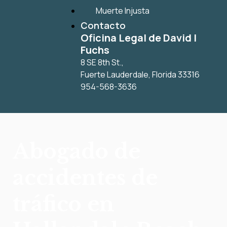
Muerte Injusta
Contacto
Oficina Legal de David I
Fuchs
8 SE 8th St.,
Fuerte Lauderdale
,
Florida
33316
954-568-3636
Abogado de
accidentes de
tráfico en