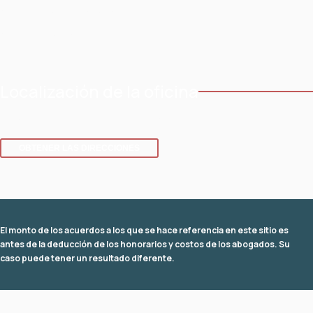
Areas de práctica
Contacto
Áreas de servicio
Localización de la oficina
8 SE 8th St.,
Fuerte Lauderdale
,
Florida
33316
OBTENER LAS DIRECCIONES
El monto de los acuerdos a los que se hace referencia en este sitio es
antes de la deducción de los honorarios y costos de los abogados. Su
caso puede tener un resultado diferente.