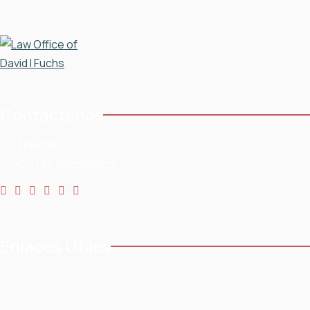
Contáctenos
Teléfono:
954-568-3636
Correo electrónico:
Enlaces Útiles
Casa
Testimonios
Acerca de
Blog