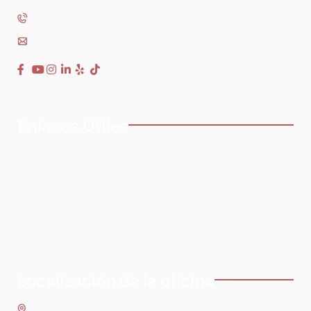
954-568-3636
Enlaces Útiles
Casa
Testimonios
Acerca de
Blog
Areas de práctica
Contacto
Áreas de servicio
Localización de la oficina
8 SE 8th St.,
Fuerte Lauderdale
,
Florida
33316